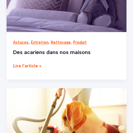
,
,
,
Astuces
Entretien
Nettoyage
Produit
Des acariens dans nos maisons
Lire l’article »
Entretien
et
prévention