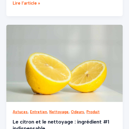
Lire l’article »
Le
citron
et
le
nettoyage
:
ingrédient
#1
indispensable
,
,
,
,
Astuces
Entretien
Nettoyage
Odeurs
Produit
Le citron et le nettoyage : ingrédient #1
indispensable