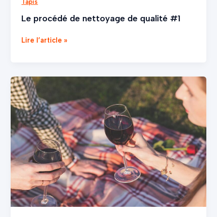
Tapis
Le procédé de nettoyage de qualité #1
Lire l’article »
Vin
rouge
et
7
astuces
incroyable