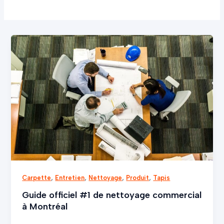
Guide
officiel
#1
de
nettoyage
commercial
à
Montréal
,
,
,
,
Carpette
Entretien
Nettoyage
Produit
Tapis
Guide officiel #1 de nettoyage commercial
à Montréal