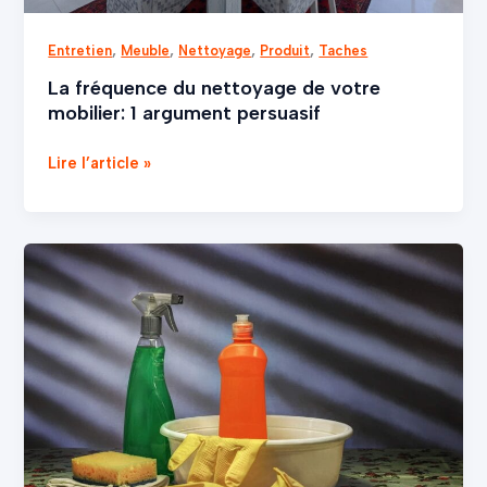
,
,
,
,
Entretien
Meuble
Nettoyage
Produit
Taches
La fréquence du nettoyage de votre
mobilier: 1 argument persuasif
Lire l’article »
Le
grand
ménage
du
printemps:
5
étapes
indispensable