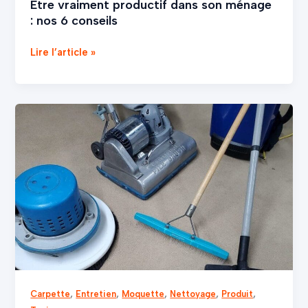
Être vraiment productif dans son ménage
: nos 6 conseils
Lire l’article »
Le
procédé
de
nettoyage
de
qualité
#1
,
,
,
,
,
Carpette
Entretien
Moquette
Nettoyage
Produit