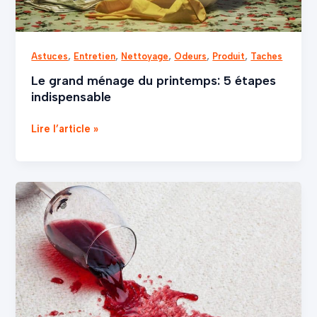
,
,
,
,
,
Astuces
Entretien
Nettoyage
Odeurs
Produit
Taches
Le grand ménage du printemps: 5 étapes
indispensable
Lire l’article »
Notre
détachant
unique
:
1
solution
efficace