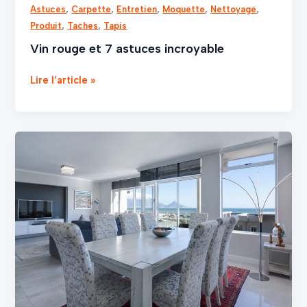
,
,
,
,
,
Astuces
Carpette
Entretien
Moquette
Nettoyage
,
,
Produit
Taches
Tapis
Vin rouge et 7 astuces incroyable
Lire l’article »
La
fréquence
du
nettoyage
de
votre
mobilier:
1
argument
persuasif