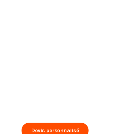
PRODUITS ET PROTECTEURS POUR TAPIS
Nettoyant à tapis professionnel et écologique
Découvrez notre nettoyant à tapis développé avec s
biodégradable et non toxique, nous prolongeons la d
l’environnement. Il élimine efficacement la saleté, les
Devis personnalisé
Appelez main