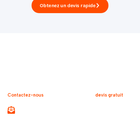
Obtenez un devis rapide
Un nettoyage professionnel et durable
Optez pour notre procédé de nettoyage à sec et profitez
d’un service efficace, écologique et adapté à vos besoins.
Contactez-nous
dès aujourd’hui pour un
devis gratuit
et
redonnez éclat et fraîcheur à vos tapis et meubles.
Besoin de conseils?
Consultez notre blogue ou parlez à un spécialiste Pro-
Sec. Nous sommes là pour vous guider.