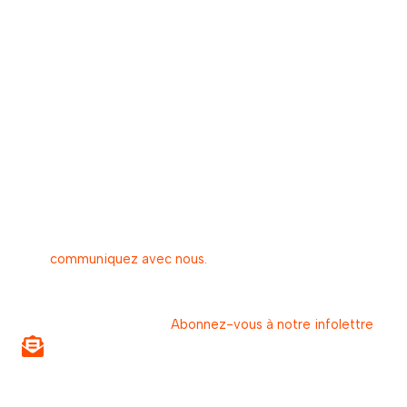
Profitez de notre estimation en ligne gratuite!
Pour obtenir plus d’informations au sujet des entretiens
préventifs ou prendre un rendez-vous avec une
entreprise réputée de nettoyage de tapis à
sec:
communiquez avec nous.
Abonnez-vous à notre infolettre
Restez informé sur nos différents sujets et sur nos
promotions en primeur.
Abonnez-vous à notre infolettre
.
Abonnez-vous à notre infolettre
Recevez nos conseils d’entretien, nouveautés et