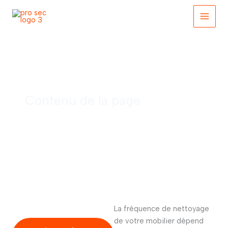
Aller
au
contenu
La fréquence du nettoyage de votre mobilier: 1 argument
persuasif
Contenu de la page
La fréquence de nettoyage
de votre mobilier dépend