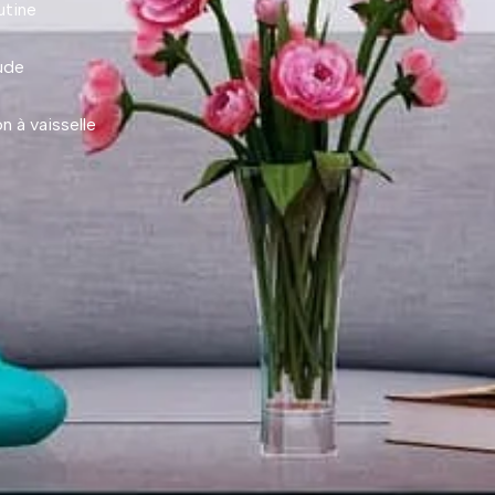
utine
ude
n à vaisselle