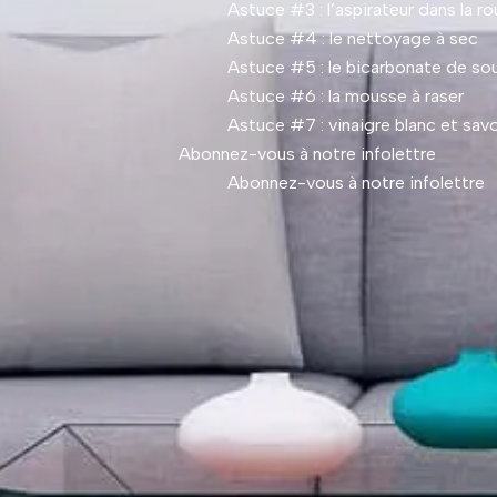
Astuce #3 : l’aspirateur dans la ro
Astuce #4 : le nettoyage à sec
Astuce #5 : le bicarbonate de so
Astuce #6 : la mousse à raser
Astuce #7 : vinaigre blanc et savo
Abonnez-vous à notre infolettre
Abonnez-vous à notre infolettre