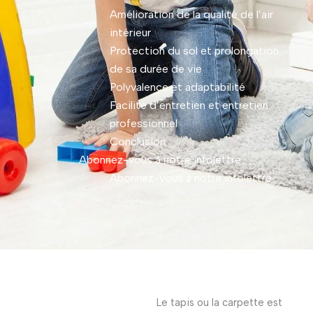
Amélioration de la qualité de l’air
intérieur
Protection du sol et prolongation
de sa durée de vie
Polyvalence et adaptabilité
Facilité d’entretien et entretien
professionnel
Conclusion
Abonnez-vous à notre infolettre
Abonnez-vous à notre infolettre
Le tapis ou la carpette est