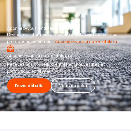
Abonnez-vous à notre infolettre
Demeurez informés sur nos différents sujets et sur nos
promotions en primeur.
Abonnez-vous à notre infolettr
Abonnez-vous à notre infolettre
Recevez nos conseils d’entretien, nouveautés et
promotions en primeur.
Devis détaillé
Nous appeler