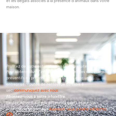
et les dégâts associés à la présence d’animaux dans votre
maison.
Profitez de notre estimation en ligne gratuite!
Pour obtenir plus d’informations au sujet des entretiens
préventifs ou prendre un rendez-vous avec une
entreprise réputée de nettoyage de tapis à
sec:
communiquez avec nous.
Abonnez-vous à notre infolettre
Restez informé sur nos différents sujets et sur nos
promotions en primeur.
Abonnez-vous à notre infolettre
.