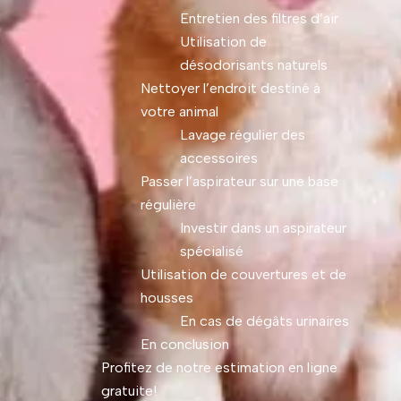
Entretien des filtres d’air
Utilisation de
désodorisants naturels
Nettoyer l’endroit destiné à
votre animal
Lavage régulier des
accessoires
Passer l’aspirateur sur une base
régulière
Investir dans un aspirateur
spécialisé
Utilisation de couvertures et de
housses
En cas de dégâts urinaires
En conclusion
Profitez de notre estimation en ligne
gratuite!